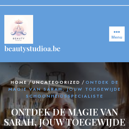
Skip
to
content
Menu
beautystudioa.be
/
/
HOME
UNCATEGORIZED
ONTDEK DE
MAGIE VAN SARAH, JOUW TOEGEWIJDE
SCHOONHEIDSSPECIALISTE
ONTDEK DE MAGIE VAN
SARAH, JOUW TOEGEWIJDE