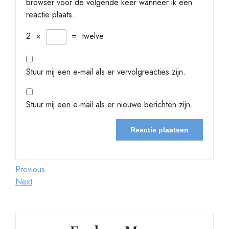
browser voor de volgende keer wanneer ik een
reactie plaats.
2
×
=
twelve
Stuur mij een e-mail als er vervolgreacties zijn.
Stuur mij een e-mail als er nieuwe berichten zijn.
Berichtnavigatie
Previous
Previous
Post
Next
Next
Post