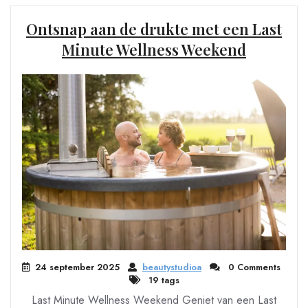
Ontsnap aan de drukte met een Last
Minute Wellness Weekend
24 september 2025
beautystudioa
0 Comments
19 tags
Last Minute Wellness Weekend Geniet van een Last