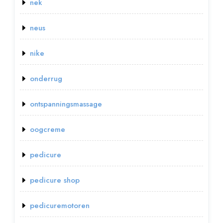
nek
neus
nike
onderrug
ontspanningsmassage
oogcreme
pedicure
pedicure shop
pedicuremotoren