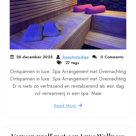
28 december 2025
beautystudioa
0 Comments
27 tags
Ontspannen in luxe: Spa Arrangement met Overnachting
Ontspannen in luxe: Spa Arrangement met Overnachting
Er is niets zo verfrissend en revitaliserend als een dag
vol verwennerij in een spa. Maar
Read More