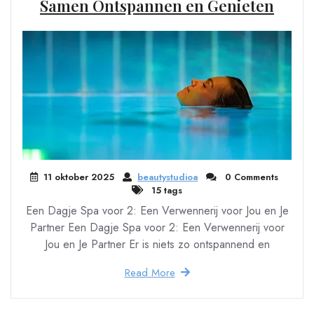
Samen Ontspannen en Genieten
11 oktober 2025
beautystudioa
0 Comments
15 tags
Een Dagje Spa voor 2: Een Verwennerij voor Jou en Je
Partner Een Dagje Spa voor 2: Een Verwennerij voor
Jou en Je Partner Er is niets zo ontspannend en
Read More