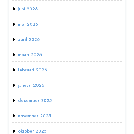
juni 2026
mei 2026
april 2026
maart 2026
februari 2026
januari 2026
december 2025
november 2025
oktober 2025