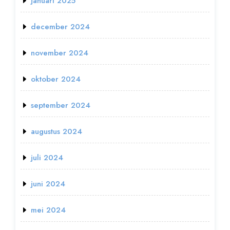
januari 2025
december 2024
november 2024
oktober 2024
september 2024
augustus 2024
juli 2024
juni 2024
mei 2024