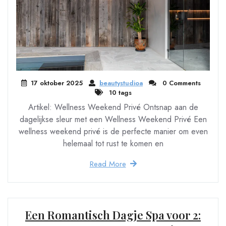
17 oktober 2025
beautystudioa
0 Comments
10 tags
Artikel: Wellness Weekend Privé Ontsnap aan de
dagelijkse sleur met een Wellness Weekend Privé Een
wellness weekend privé is de perfecte manier om even
helemaal tot rust te komen en
Read More
Een Romantisch Dagje Spa voor 2: