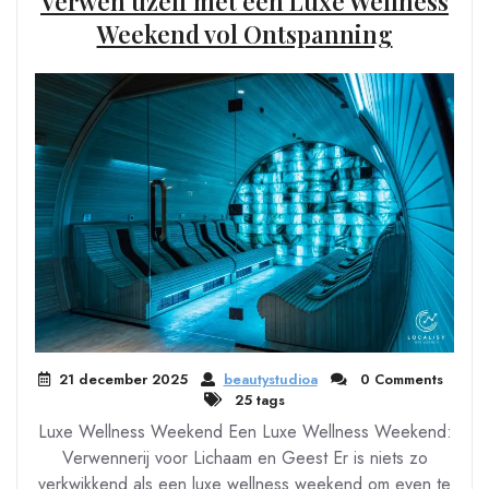
Verwen uzelf met een Luxe Wellness
Weekend vol Ontspanning
21 december 2025
beautystudioa
0 Comments
25 tags
Luxe Wellness Weekend Een Luxe Wellness Weekend:
Verwennerij voor Lichaam en Geest Er is niets zo
verkwikkend als een luxe wellness weekend om even te