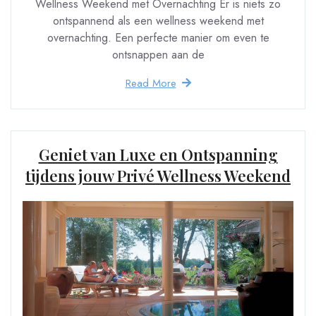
Wellness Weekend met Overnachting Er is niets zo
ontspannend als een wellness weekend met
overnachting. Een perfecte manier om even te
ontsnappen aan de
Read More
Geniet van Luxe en Ontspanning
tijdens jouw Privé Wellness Weekend