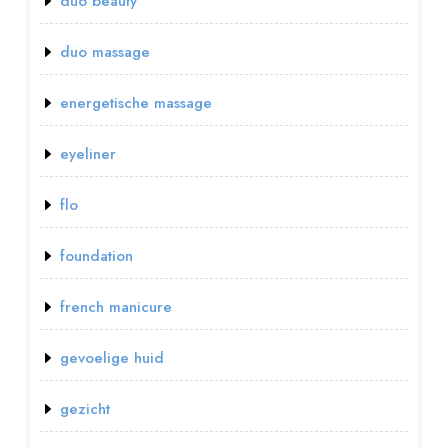
duo beauty
duo massage
energetische massage
eyeliner
flo
foundation
french manicure
gevoelige huid
gezicht