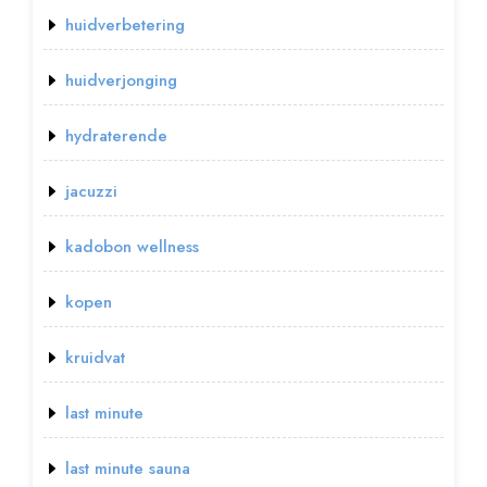
huidverbetering
huidverjonging
hydraterende
jacuzzi
kadobon wellness
kopen
kruidvat
last minute
last minute sauna