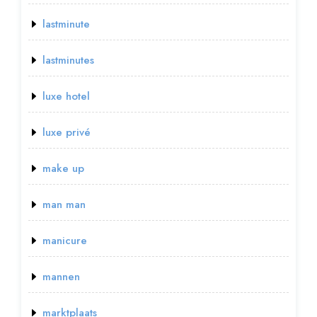
lastminute
lastminutes
luxe hotel
luxe privé
make up
man man
manicure
mannen
marktplaats