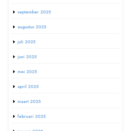
september 2025
augustus 2025
juli 2025
juni 2025
mei 2025
april 2025
maart 2025
februari 2025