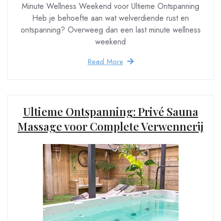
Minute Wellness Weekend voor Ultieme Ontspanning
Heb je behoefte aan wat welverdiende rust en
ontspanning? Overweeg dan een last minute wellness
weekend
Read More
Ultieme Ontspanning: Privé Sauna
Massage voor Complete Verwennerij