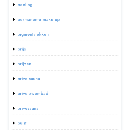
peeling
permanente make up
pigmentvlekken
prijs
prijzen
prive sauna
prive zwembad
privesauna
puist