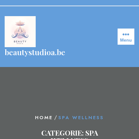
Skip
to
content
Menu
beautystudioa.be
/
HOME
SPA WELLNESS
CATEGORIE:
SPA