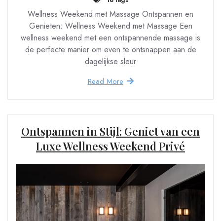
Wellness Weekend met Massage Ontspannen en
Genieten: Wellness Weekend met Massage Een
wellness weekend met een ontspannende massage is
de perfecte manier om even te ontsnappen aan de
dagelijkse sleur
Read More
Ontspannen in Stijl: Geniet van een
Luxe Wellness Weekend Privé