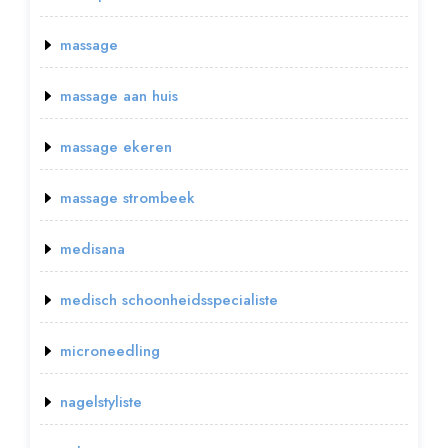
massage
massage aan huis
massage ekeren
massage strombeek
medisana
medisch schoonheidsspecialiste
microneedling
nagelstyliste