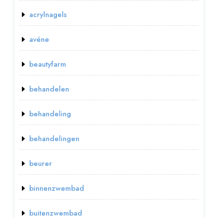
acrylnagels
avéne
beautyfarm
behandelen
behandeling
behandelingen
beurer
binnenzwembad
buitenzwembad