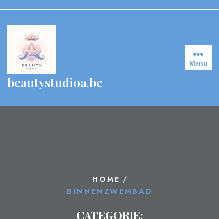
Skip
to
content
Menu
beautystudioa.be
/
HOME
BINNENZWEMBAD
CATEGORIE: