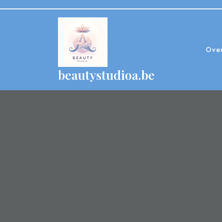
Skip
to
content
Ove
beautystudioa.be