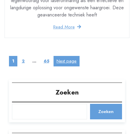
tegenwoordig voor laserontharing als een effectieve en
langdurige oplossing voor ongewenste haargroei. Deze
geavanceerde techniek heeft
Read More
Berichten
Page
Page
Page
Next page
1
2
…
65
paginering
Zoeken
Zoeken