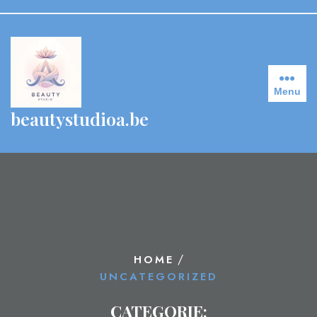
Skip
to
content
Menu
beautystudioa.be
/
HOME
UNCATEGORIZED
CATEGORIE: