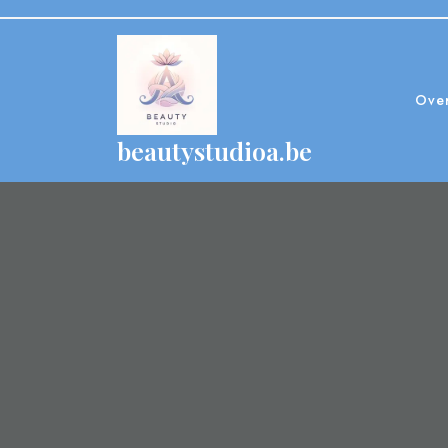
Skip
to
content
Ove
beautystudioa.be