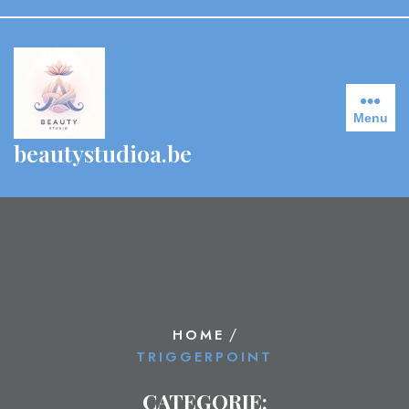
Skip
to
content
Menu
beautystudioa.be
/
HOME
TRIGGERPOINT
CATEGORIE: