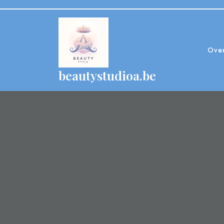
Skip
to
content
Ove
beautystudioa.be