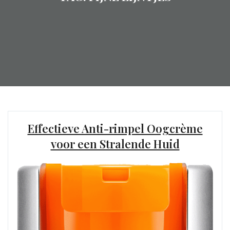
Effectieve Anti-rimpel Oogcrème
voor een Stralende Huid