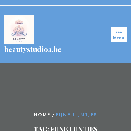
Skip
to
content
Menu
beautystudioa.be
/
HOME
FIJNE LIJNTJES
TAG:
FIJNE LIJNTJES