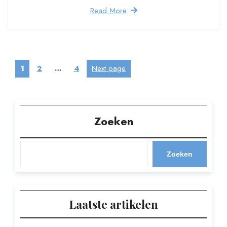
Read More
Berichten
Page
Page
Page
Next page
1
2
…
4
paginering
Zoeken
Zoeken
Laatste artikelen