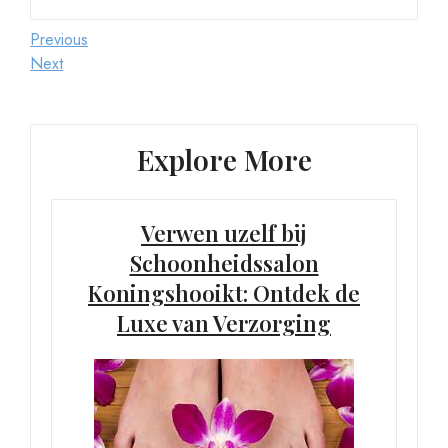
Berichtnavigatie
Previous
Previous
Post
Next
Next
Post
Explore More
Verwen uzelf bij
Schoonheidssalon
Koningshooikt: Ontdek de
Luxe van Verzorging