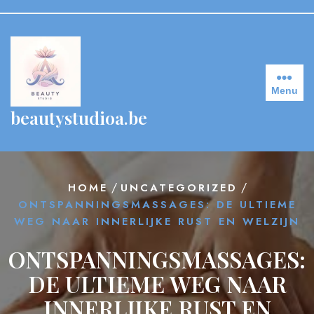
Skip
to
content
Menu
beautystudioa.be
/
/
HOME
UNCATEGORIZED
ONTSPANNINGSMASSAGES: DE ULTIEME
WEG NAAR INNERLIJKE RUST EN WELZIJN
ONTSPANNINGSMASSAGES:
DE ULTIEME WEG NAAR
INNERLIJKE RUST EN