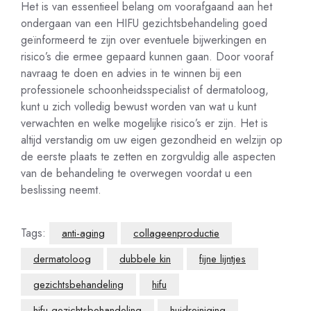
Het is van essentieel belang om voorafgaand aan het
ondergaan van een HIFU gezichtsbehandeling goed
geïnformeerd te zijn over eventuele bijwerkingen en
risico’s die ermee gepaard kunnen gaan. Door vooraf
navraag te doen en advies in te winnen bij een
professionele schoonheidsspecialist of dermatoloog,
kunt u zich volledig bewust worden van wat u kunt
verwachten en welke mogelijke risico’s er zijn. Het is
altijd verstandig om uw eigen gezondheid en welzijn op
de eerste plaats te zetten en zorgvuldig alle aspecten
van de behandeling te overwegen voordat u een
beslissing neemt.
Tags:
anti-aging
collageenproductie
dermatoloog
dubbele kin
fijne lijntjes
gezichtsbehandeling
hifu
hifu gezichtsbehandeling
huidreiniging