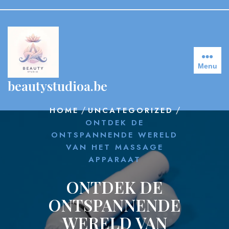
Skip
to
content
Menu
beautystudioa.be
/
/
HOME
UNCATEGORIZED
ONTDEK DE
ONTSPANNENDE WERELD
VAN HET MASSAGE
APPARAAT
ONTDEK DE
ONTSPANNENDE
WERELD VAN