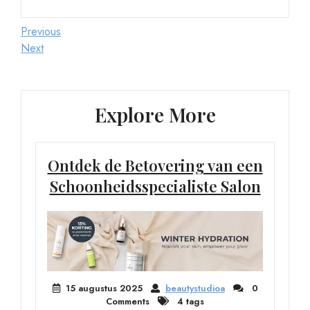
Berichtnavigatie
Previous
Previous
Post
Next
Next
Post
Explore More
Ontdek de Betovering van een
Schoonheidsspecialiste Salon
15 augustus 2025
beautystudioa
0
Comments
4 tags