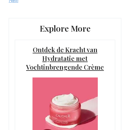
Post
Next
Next
Post
Explore More
Ontdek de Kracht van
Hydratatie met
Vochtinbrengende Crème