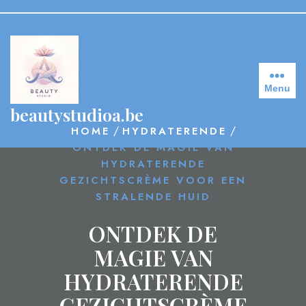
Skip
to
content
Menu
beautystudioa.be
/
/
HOME
HYDRATERENDE
ONTDEK DE MAGIE VAN
HYDRATERENDE
GEZICHTSCRÈME VOOR EEN
STRALENDE HUID
ONTDEK DE
MAGIE VAN
HYDRATERENDE
GEZICHTSCRÈME