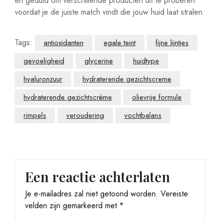
en geduld om verschillende producten uit te proberen
voordat je de juiste match vindt die jouw huid laat stralen.
Tags:
antioxidanten
egale teint
fijne lijntjes
gevoeligheid
glycerine
huidtype
hyaluronzuur
hydraterende gezichtscreme
hydraterende gezichtscrème
olievrije formule
rimpels
veroudering
vochtbalans
Een reactie achterlaten
Je e-mailadres zal niet getoond worden.
Vereiste
velden zijn gemarkeerd met
*