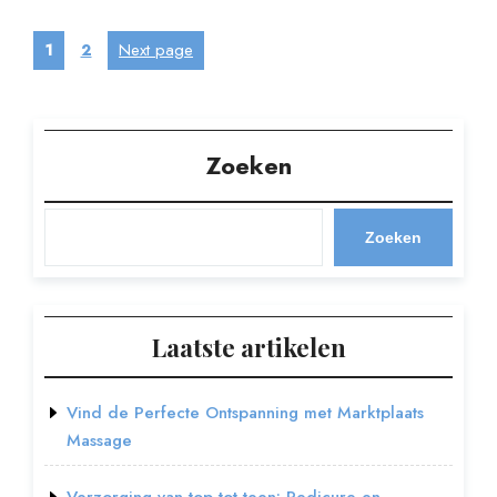
Berichten
Page
Page
Next page
1
2
paginering
Zoeken
Zoeken
Laatste artikelen
Vind de Perfecte Ontspanning met Marktplaats
Massage