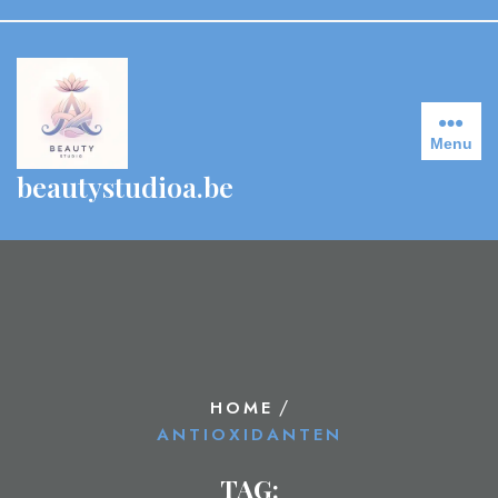
Skip
to
content
Menu
beautystudioa.be
/
HOME
ANTIOXIDANTEN
TAG: