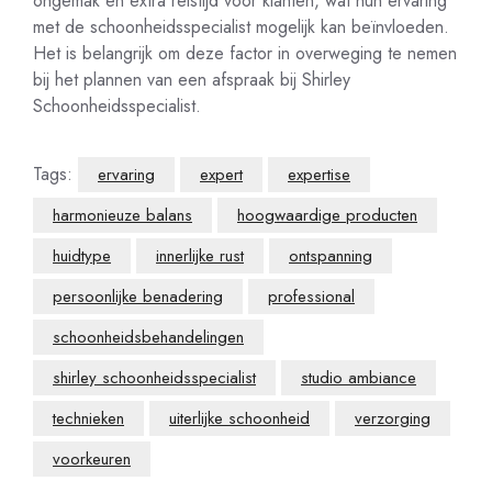
ongemak en extra reistijd voor klanten, wat hun ervaring
met de schoonheidsspecialist mogelijk kan beïnvloeden.
Het is belangrijk om deze factor in overweging te nemen
bij het plannen van een afspraak bij Shirley
Schoonheidsspecialist.
Tags:
ervaring
expert
expertise
harmonieuze balans
hoogwaardige producten
huidtype
innerlijke rust
ontspanning
persoonlijke benadering
professional
schoonheidsbehandelingen
shirley schoonheidsspecialist
studio ambiance
technieken
uiterlijke schoonheid
verzorging
voorkeuren