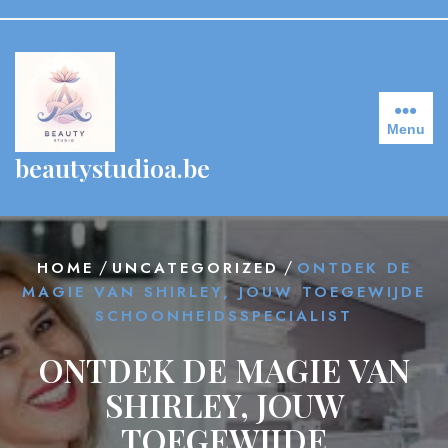
Skip
to
content
Menu
beautystudioa.be
/
/
HOME
UNCATEGORIZED
ONTDEK DE
MAGIE VAN SHIRLEY, JOUW TOEGEWIJDE
SCHOONHEIDSSPECIALIST
ONTDEK DE MAGIE VAN
SHIRLEY, JOUW
TOEGEWIJDE