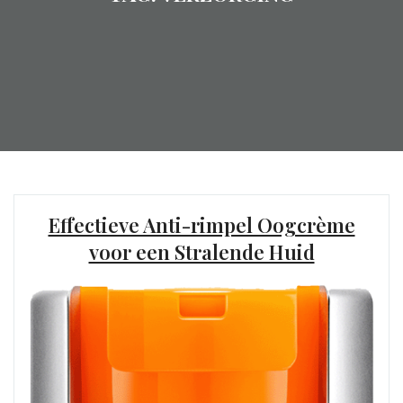
Effectieve Anti-rimpel Oogcrème
voor een Stralende Huid