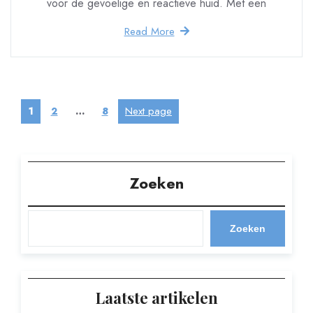
voor de gevoelige en reactieve huid. Met een
Read More
Berichten
Page
Page
Page
Next page
1
2
…
8
paginering
Zoeken
Zoeken
Laatste artikelen