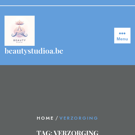
Skip
to
content
Menu
beautystudioa.be
/
HOME
VERZORGING
TAG:
VERZORGING