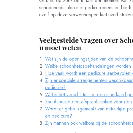
Of u nu op zoek bent naar een moment van zel
schoonheidssalon met pedicurediensten biedt a
uzelf op deze verwennerij en laat uzelf stralen
Veelgestelde Vragen over Sch
u moet weten
Wat zijn de openingstijden van de schoonh
Welke schoonheidsbehandelingen worden 
Hoe vaak wordt een pedicure aanbevolen
Zijn er speciale arrangementen beschikbaa
pedicure?
Wat is het verschil tussen een standaard p
Kan ik online een afspraak maken voor een
Wordt er gebruikgemaakt van natuurlijke p
en pedicure?
Zijn mannen ook welkom bij de schoonheid