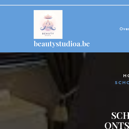
Skip
to
content
Ove
beautystudioa.be
H
SCH
SCH
ONTS