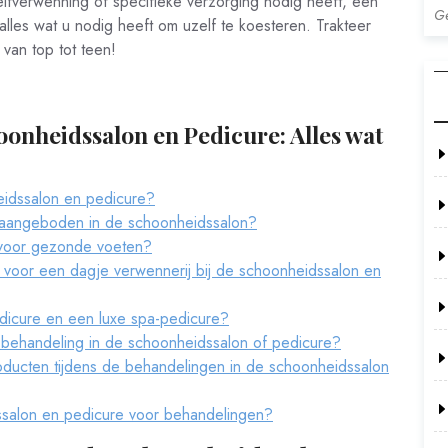
fverwenning of specifieke verzorging nodig heeft, een
Ge
lles wat u nodig heeft om uzelf te koesteren. Trakteer
 van top tot teen!
oonheidssalon en Pedicure: Alles wat
eidssalon en pedicure?
aangeboden in de schoonheidssalon?
 voor gezonde voeten?
r voor een dagje verwennerij bij de schoonheidssalon en
edicure en een luxe spa-pedicure?
 behandeling in de schoonheidssalon of pedicure?
roducten tijdens de behandelingen in de schoonheidssalon
ssalon en pedicure voor behandelingen?