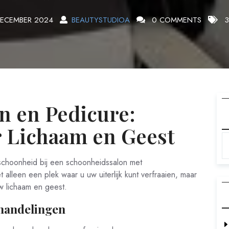
DECEMBER 2024
BEAUTYSTUDIOA
0 COMMENTS
3
n en Pedicure:
r Lichaam en Geest
schoonheid bij een schoonheidssalon met
 alleen een plek waar u uw uiterlijk kunt verfraaien, maar
w lichaam en geest.
handelingen