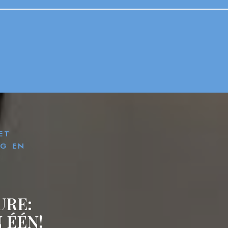
ET
G EN
URE:
 ÉÉN!