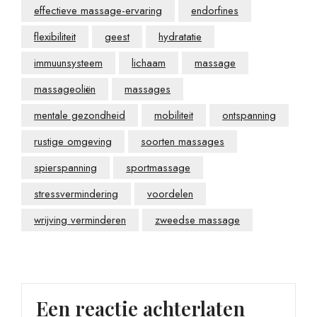
effectieve massage-ervaring
endorfines
flexibiliteit
geest
hydratatie
immuunsysteem
lichaam
massage
massageoliën
massages
mentale gezondheid
mobiliteit
ontspanning
rustige omgeving
soorten massages
spierspanning
sportmassage
stressvermindering
voordelen
wrijving verminderen
zweedse massage
Een reactie achterlaten