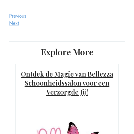
Berichtnavigatie
Previous
Previous
Post
Next
Next
Post
Explore More
Ontdek de Magie van Bellezza
Schoonheidssalon voor een
Verzorgde Jij!