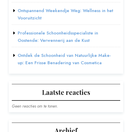
Ontspannend Weekendje Weg: Wellness in het
Vooruitzicht
Professionele Schoonheidsspecialiste in
Oostende: Verwennerij aan de Kust
Ontdek de Schoonheid van Natuurlijke Make-
up: Een Frisse Benadering van Cosmetica
Laatste reacties
Geen reacties om te tonen.
Archief