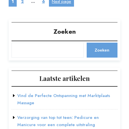
Berichten
Page
Next page
1
2
…
6
paginering
Zoeken
Zoeken
Laatste artikelen
Vind de Perfecte Ontspanning met Marktplaats
Massage
Verzorging van top tot teen: Pedicure en
Manicure voor een complete uitstraling