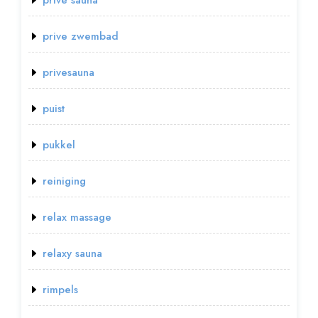
prive sauna
prive zwembad
privesauna
puist
pukkel
reiniging
relax massage
relaxy sauna
rimpels