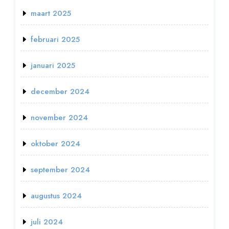
maart 2025
februari 2025
januari 2025
december 2024
november 2024
oktober 2024
september 2024
augustus 2024
juli 2024