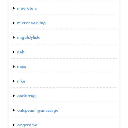
mee eters
microneedling
nagelstyliste
nek
neus
nike
onderrug
ontspanningsmassage
oogcreme