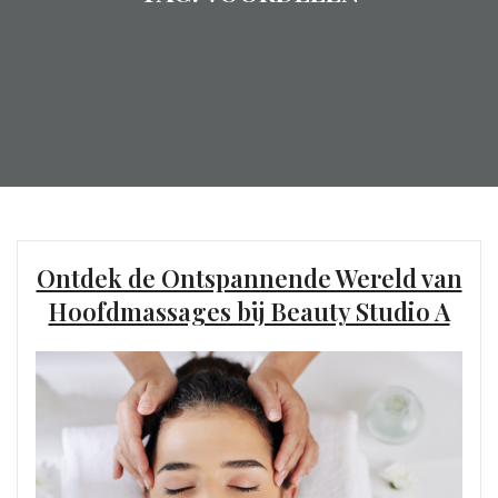
Ontdek de Ontspannende Wereld van
Hoofdmassages bij Beauty Studio A