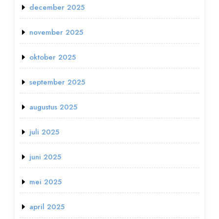
december 2025
november 2025
oktober 2025
september 2025
augustus 2025
juli 2025
juni 2025
mei 2025
april 2025