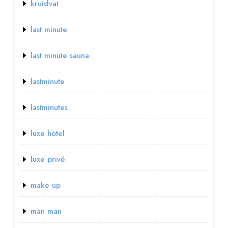
kruidvat
last minute
last minute sauna
lastminute
lastminutes
luxe hotel
luxe privé
make up
man man