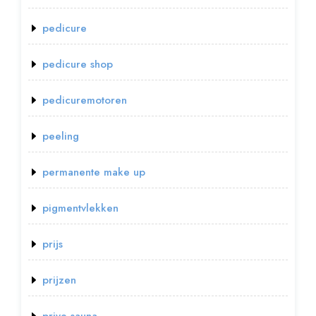
pedicure
pedicure shop
pedicuremotoren
peeling
permanente make up
pigmentvlekken
prijs
prijzen