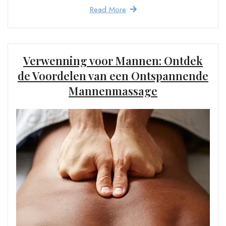
Read More
Verwenning voor Mannen: Ontdek
de Voordelen van een Ontspannende
Mannenmassage