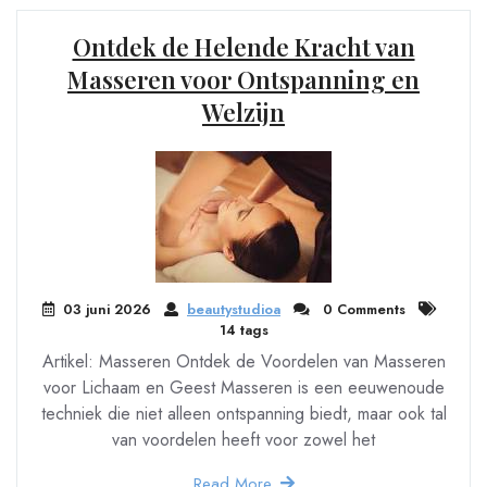
Ontdek de Helende Kracht van
Masseren voor Ontspanning en
Welzijn
03 juni 2026
beautystudioa
0 Comments
14 tags
Artikel: Masseren Ontdek de Voordelen van Masseren
voor Lichaam en Geest Masseren is een eeuwenoude
techniek die niet alleen ontspanning biedt, maar ook tal
van voordelen heeft voor zowel het
Read More