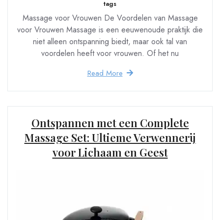
tags
Massage voor Vrouwen De Voordelen van Massage
voor Vrouwen Massage is een eeuwenoude praktijk die
niet alleen ontspanning biedt, maar ook tal van
voordelen heeft voor vrouwen. Of het nu
Read More
Ontspannen met een Complete
Massage Set: Ultieme Verwennerij
voor Lichaam en Geest