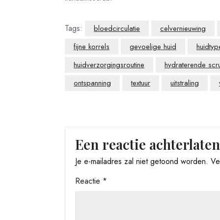
Tags:
bloedcirculatie
celvernieuwing
fijne korrels
gevoelige huid
huidtyp
huidverzorgingsroutine
hydraterende scr
ontspanning
textuur
uitstraling
Een reactie achterlaten
Je e-mailadres zal niet getoond worden.
Ve
Reactie
*