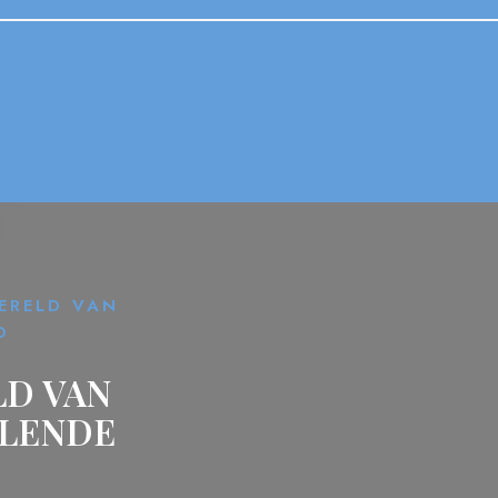
ERELD VAN
D
LD VAN
ALENDE