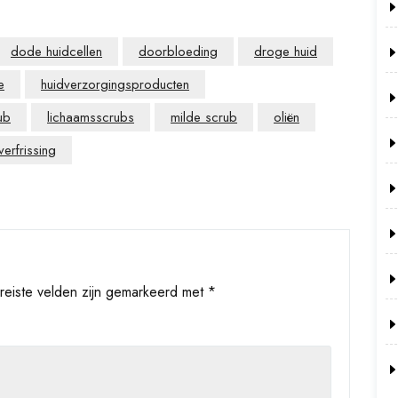
dode huidcellen
doorbloeding
droge huid
e
huidverzorgingsproducten
ub
lichaamsscrubs
milde scrub
oliën
verfrissing
reiste velden zijn gemarkeerd met
*