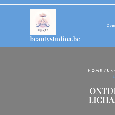
Skip
to
content
Ove
beautystudioa.be
/
HOME
UN
ONTDE
LICHA