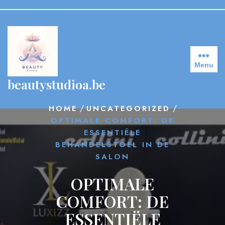
Skip
to
content
Menu
beautystudioa.be
/
/
HOME
UNCATEGORIZED
OPTIMALE COMFORT: DE
ESSENTIËLE
BEHANDELSTOEL IN DE
SALON
OPTIMALE
COMFORT: DE
ESSENTIËLE