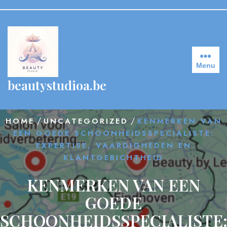
Skip
to
content
Menu
beautystudioa.be
/
/
HOME
UNCATEGORIZED
KENMERKEN VAN
EEN GOEDE SCHOONHEIDSSPECIALISTE:
EXPERTISE, VAARDIGHEDEN EN
KLANTGERICHTHEID
KENMERKEN VAN EEN
GOEDE
SCHOONHEIDSSPECIALISTE