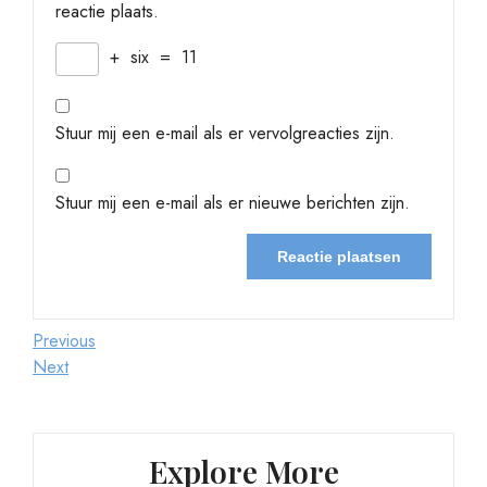
reactie plaats.
+
six
=
11
Stuur mij een e-mail als er vervolgreacties zijn.
Stuur mij een e-mail als er nieuwe berichten zijn.
Berichtnavigatie
Previous
Previous
Post
Next
Next
Post
Explore More