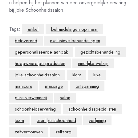
u helpen bij het plannen van een onvergetelijke ervaring
bij Jolie Schoonheidssalon.
Tags:
artikel
behandelingen op maat
betoverend
exclusieve behandelingen
gepersonaliseerde aanpak
gezichtsbehandeling
hoogwaardige producten
innerlijke welzijn
jolie schoonheidssalon
klant
luxe
manicure
massage
ontspanning
pure verwennerij
salon
schoonheidservaring
schoonheidsspecialisten
team
uiterlijke schoonheid
verfijning
zelfvertrouwen
zelfzorg