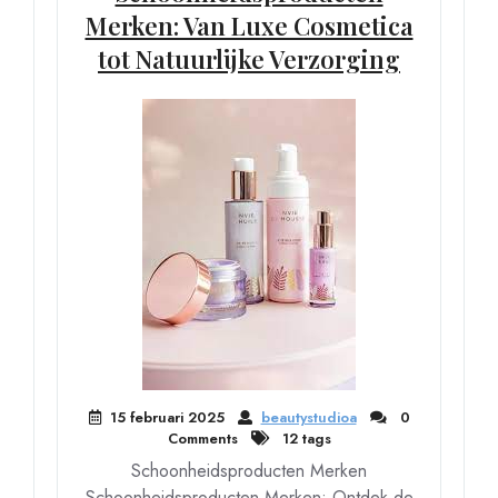
Merken: Van Luxe Cosmetica
tot Natuurlijke Verzorging
15 februari 2025
beautystudioa
0
Comments
12 tags
Schoonheidsproducten Merken
Schoonheidsproducten Merken: Ontdek de