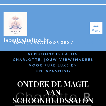
Skip
to
content
Menu
beautystudioa.be
/
/
HOME
UNCATEGORIZED
ONTDEK
DE MAGIE VAN
SCHOONHEIDSSALON
CHARLOTTE: JOUW VERWENADRES
VOOR PURE LUXE EN
ONTSPANNING
ONTDEK DE MAGIE
VAN
SCHOONHEIDSSALON