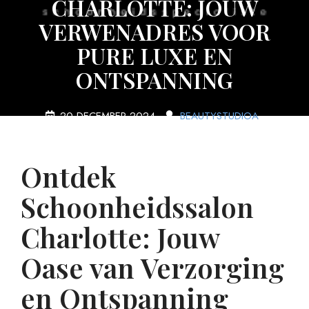
CHARLOTTE: JOUW
VERWENADRES VOOR
PURE LUXE EN
ONTSPANNING
20 DECEMBER 2024
BEAUTYSTUDIOA
0 COMMENTS
5 TAGS
Ontdek
Schoonheidssalon
Charlotte: Jouw
Oase van Verzorging
en Ontspanning