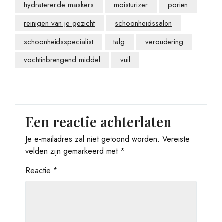
hydraterende maskers
moisturizer
poriën
reinigen van je gezicht
schoonheidssalon
schoonheidsspecialist
talg
veroudering
vochtinbrengend middel
vuil
Een reactie achterlaten
Je e-mailadres zal niet getoond worden.
Vereiste
velden zijn gemarkeerd met
*
Reactie
*