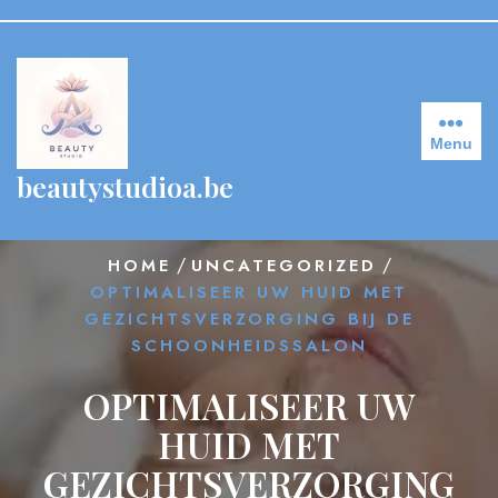
Skip
to
content
Menu
beautystudioa.be
/
/
HOME
UNCATEGORIZED
OPTIMALISEER UW HUID MET
GEZICHTSVERZORGING BIJ DE
SCHOONHEIDSSALON
OPTIMALISEER UW
HUID MET
GEZICHTSVERZORGING