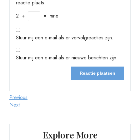
reactie plaats.
2
+
=
nine
Stuur mij een e-mail als er vervolgreacties zijn.
Stuur mij een e-mail als er nieuwe berichten zijn.
Berichtnavigatie
Previous
Previous
Post
Next
Next
Post
Explore More