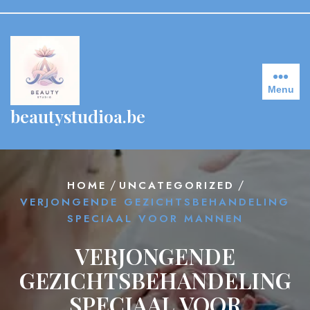
Skip
to
content
Menu
beautystudioa.be
/
/
HOME
UNCATEGORIZED
VERJONGENDE GEZICHTSBEHANDELING
SPECIAAL VOOR MANNEN
VERJONGENDE
GEZICHTSBEHANDELING
SPECIAAL VOOR