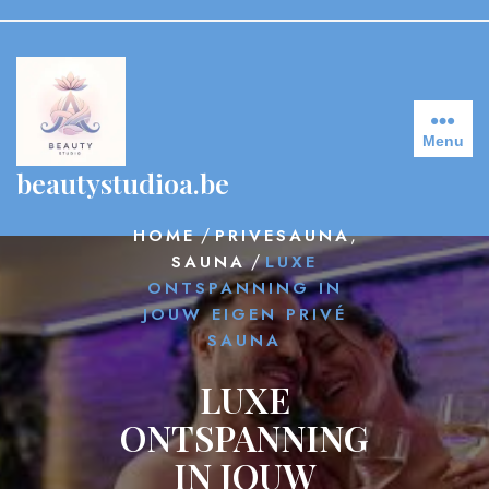
Skip
to
content
Menu
beautystudioa.be
/
,
HOME
PRIVESAUNA
/
SAUNA
LUXE
ONTSPANNING IN
JOUW EIGEN PRIVÉ
SAUNA
LUXE
ONTSPANNING
IN JOUW