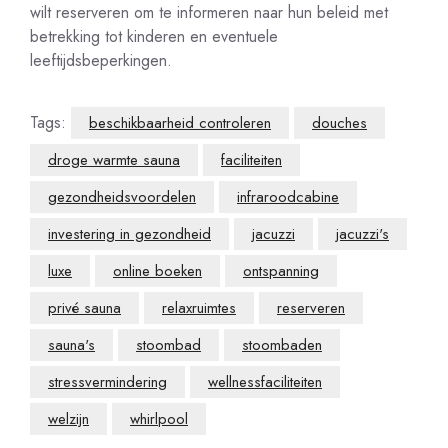
wilt reserveren om te informeren naar hun beleid met
betrekking tot kinderen en eventuele
leeftijdsbeperkingen.
Tags:
beschikbaarheid controleren
douches
droge warmte sauna
faciliteiten
gezondheidsvoordelen
infraroodcabine
investering in gezondheid
jacuzzi
jacuzzi's
luxe
online boeken
ontspanning
privé sauna
relaxruimtes
reserveren
sauna's
stoombad
stoombaden
stressvermindering
wellnessfaciliteiten
welzijn
whirlpool