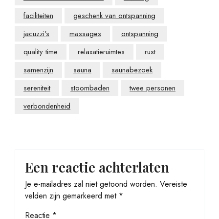
faciliteiten
geschenk van ontspanning
jacuzzi's
massages
ontspanning
quality time
relaxatieruimtes
rust
samenzijn
sauna
saunabezoek
sereniteit
stoombaden
twee personen
verbondenheid
Een reactie achterlaten
Je e-mailadres zal niet getoond worden.
Vereiste
velden zijn gemarkeerd met
*
Reactie
*