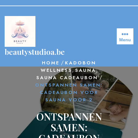
Skip
to
content
Menu
beautystudioa.be
/
HOME
KADOBON
,
,
WELLNESS
SAUNA
/
SAUNA CADEAUBON
ONTSPANNEN SAMEN:
CADEAUBON VOOR
SAUNA VOOR 2
ONTSPANNEN
SAMEN:
CADEAUBON