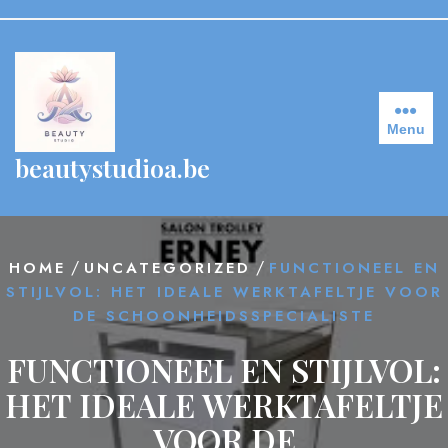
Skip
to
content
Menu
beautystudioa.be
/
/
HOME
UNCATEGORIZED
FUNCTIONEEL EN
STIJLVOL: HET IDEALE WERKTAFELTJE VOOR
DE SCHOONHEIDSSPECIALISTE
FUNCTIONEEL EN STIJLVOL:
HET IDEALE WERKTAFELTJE
VOOR DE