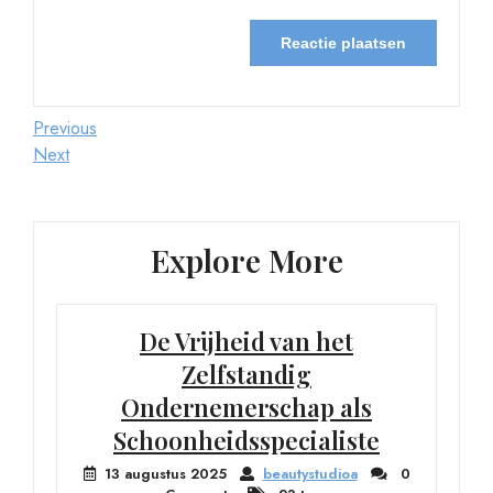
Berichtnavigatie
Previous
Previous
Post
Next
Next
Post
Explore More
De Vrijheid van het
Zelfstandig
Ondernemerschap als
Schoonheidsspecialiste
13 augustus 2025
beautystudioa
0