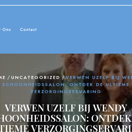
r Ons
Contact
/
/
ME
UNCATEGORIZED
VERWEN UZELF BIJ W
SCHOONHEIDSSALON: ONTDEK DE ULTIEME
VERZORGINGSERVARING
VERWEN UZELF BIJ WENDY
HOONHEIDSSALON: ONTDEK
TIEME VERZORGINGSERVAR