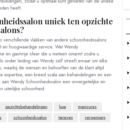
anbiedingen, zodat u optimaal kunt genieten van de unieke
eden heeft.
heidssalon uniek ten opzichte
salons?
 verschillende vlakken van andere schoonheidssalons
cht en hoogwaardige service. Wat Wendy
me en gastvrije sfeer die u meteen omarmt zodra u
ls onder leiding van Wendy zelf streeft ernaar om elke
, waarbij de wensen en behoeften van de klant altijd
ele expertise, een breed scala aan behandelingen en een
k aan Wendy Schoonheidssalon een onvergetelijke en
n uiterlijke schoonheid.
gezichtsbehandelingen
luxe
manicures
s
schoonheidssalon
tarieven
verwennerij