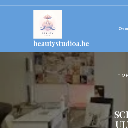
Skip
to
content
Ove
beautystudioa.be
HO
SC
UL