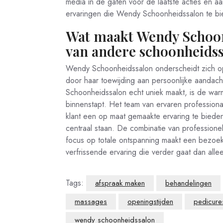
media in de gaten voor de laatste acties en a
ervaringen die Wendy Schoonheidssalon te bi
Wat maakt Wendy Schoon
van andere schoonheids
Wendy Schoonheidssalon onderscheidt zich op
door haar toewijding aan persoonlijke aanda
Schoonheidssalon echt uniek maakt, is de war
binnenstapt. Het team van ervaren professiona
klant een op maat gemaakte ervaring te bieden
centraal staan. De combinatie van profession
focus op totale ontspanning maakt een bezoe
verfrissende ervaring die verder gaat dan allee
Tags:
afspraak maken
behandelingen
massages
openingstijden
pedicure
wendy schoonheidssalon