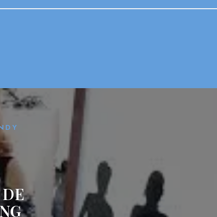
ENDY
 DE
ING