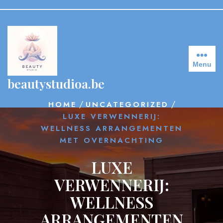
Skip
to
content
Menu
beautystudioa.be
/
/
HOME
UNCATEGORIZED
LUXE VERWENNERIJ:
WELLNESS ARRANGEMENTEN
MET OVERNACHTING
LUXE
VERWENNERIJ:
WELLNESS
ARRANGEMENTEN