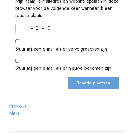
Mijn naam, e-mailadres en website opslaan in deze
browser voor de volgende keer wanneer ik een
reactie plaats.
−
2
=
0
Stuur mij een e-mail als er vervolgreacties zijn.
Stuur mij een e-mail als er nieuwe berichten zijn.
Berichtnavigatie
Previous
Previous
Post
Next
Next
Post