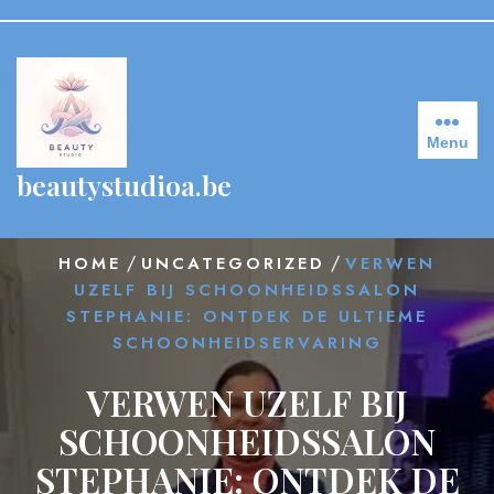
Skip
to
content
Menu
beautystudioa.be
/
/
HOME
UNCATEGORIZED
VERWEN
UZELF BIJ SCHOONHEIDSSALON
STEPHANIE: ONTDEK DE ULTIEME
SCHOONHEIDSERVARING
VERWEN UZELF BIJ
SCHOONHEIDSSALON
STEPHANIE: ONTDEK DE