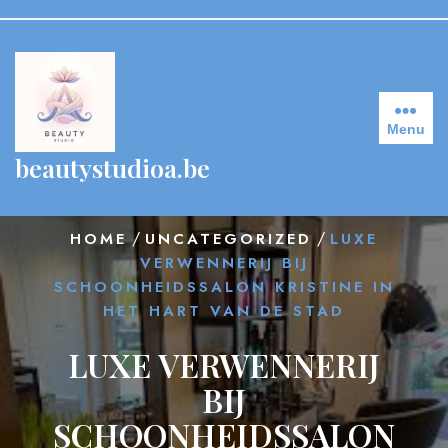
Skip
to
content
Menu
beautystudioa.be
/
/
HOME
UNCATEGORIZED
LUXE
VERWENNERIJ BIJ
SCHOONHEIDSSALON KRISTINE IN
HET HART VAN DE STAD
LUXE VERWENNERIJ
BIJ
SCHOONHEIDSSALON