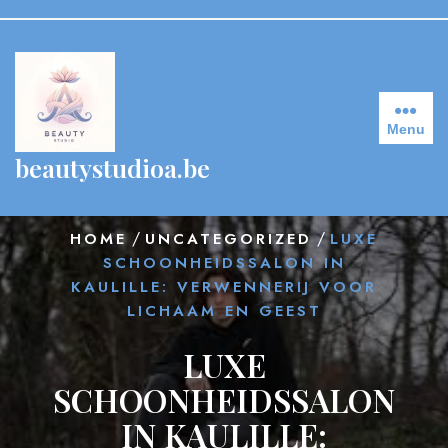
Skip
to
content
Menu
beautystudioa.be
/
/
HOME
UNCATEGORIZED
LUXE
SCHOONHEIDSSALON IN
KAULILLE: VERWENNERIJ VOOR
LICHAAM EN GEEST
LUXE
SCHOONHEIDSSALON
IN KAULILLE: