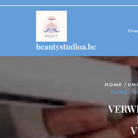
Skip
to
content
Ove
beautystudioa.be
/
HOME
UN
ELINE: 
VERW
V