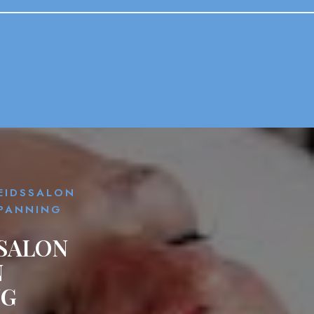
EIDSSALON
SPANNING
SALON
N
NG