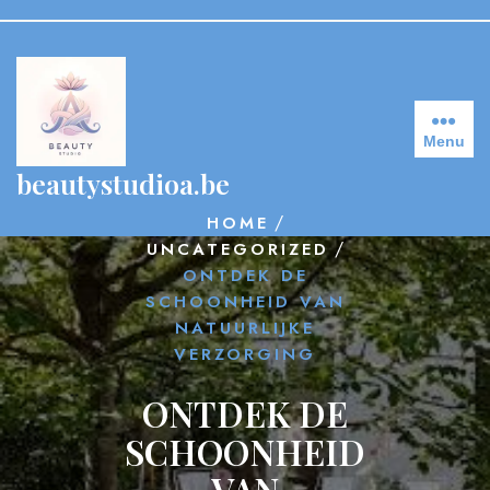
Skip
to
content
Menu
beautystudioa.be
/
HOME
/
UNCATEGORIZED
ONTDEK DE
SCHOONHEID VAN
NATUURLIJKE
VERZORGING
ONTDEK DE
SCHOONHEID
VAN