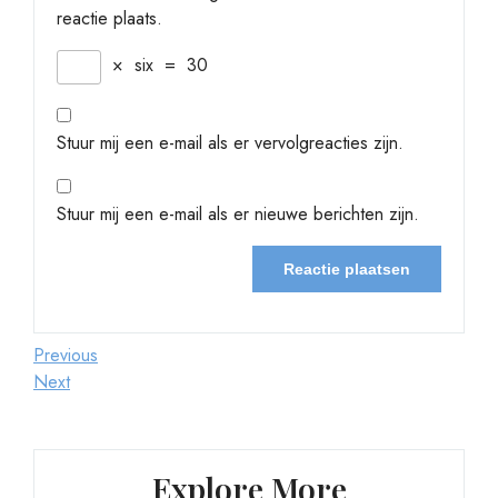
reactie plaats.
×
six
=
30
Stuur mij een e-mail als er vervolgreacties zijn.
Stuur mij een e-mail als er nieuwe berichten zijn.
Berichtnavigatie
Previous
Previous
Post
Next
Next
Post
Explore More