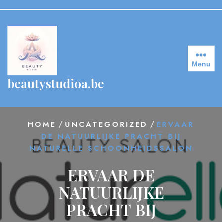
Skip
to
content
Menu
beautystudioa.be
/
/
HOME
UNCATEGORIZED
ERVAAR
DE NATUURLIJKE PRACHT BIJ
NATURELLE SCHOONHEIDSSALON
ERVAAR DE
NATUURLIJKE
PRACHT BIJ