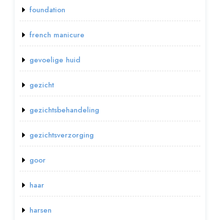
foundation
french manicure
gevoelige huid
gezicht
gezichtsbehandeling
gezichtsverzorging
goor
haar
harsen