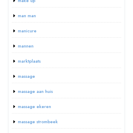
make up
man man
manicure
mannen
marktplaats
massage
massage aan huis
massage ekeren
massage strombeek