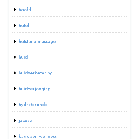
hoofd
hotel
hotstone massage
huid
huidverbetering
huidverjonging
hydraterende
jacuzzi
kadobon wellness