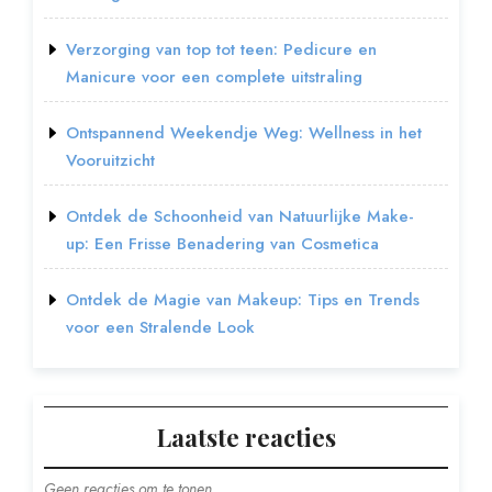
Verzorging van top tot teen: Pedicure en
Manicure voor een complete uitstraling
Ontspannend Weekendje Weg: Wellness in het
Vooruitzicht
Ontdek de Schoonheid van Natuurlijke Make-
up: Een Frisse Benadering van Cosmetica
Ontdek de Magie van Makeup: Tips en Trends
voor een Stralende Look
Laatste reacties
Geen reacties om te tonen.