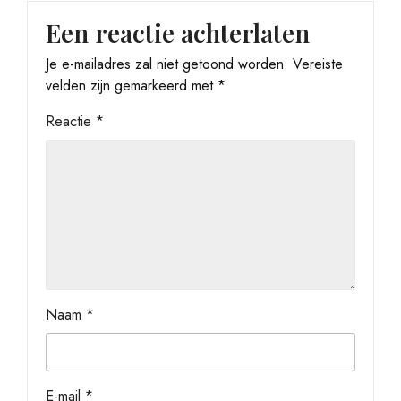
Een reactie achterlaten
Je e-mailadres zal niet getoond worden.
Vereiste
velden zijn gemarkeerd met
*
Reactie
*
Naam
*
E-mail
*