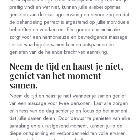
prettig vindt en wat niet, kunnen jullie allebei optimaal
genieten van de massage-ervaring en ervoor zorgen dat
de behandeling perfect is afgestemd op jullie individuele
behoeften en voorkeuren. Een goede communicatie
zorgt voor een harmonieuze en bevredigende massage
sessie waarbij jullie samen kunnen ontspannen en
genieten van de helende kracht van aanraking.
Neem de tijd en haast je niet,
geniet van het moment
samen.
Neem de tijd en haast je niet wanneer je samen geniet
van een massage voor twee personen. Laat alle zorgen
en stress van de dag achter je en focus op het moment
dat jullie samen delen. Door bewust te genieten van elke
aanraking en elk rustgevend moment, kunnen jullie de
diepe ontspanning en verbondenheid ten volle ervaren.