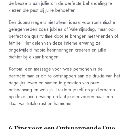
de keuze is aan jullie om de perfecte behandeling te
kiezen die past bij jullie behoeften.
Een duomassage is niet alleen ideaal voor romantische
gelegenheden zoals jubilea of Valentijnsdag, maar ook
perfect om quality time door te brengen met vrienden of
familie. Het delen van deze intieme ervaring zal
ongetwijfeld mooie herinneringen creëren en jullie
dichter bij elkaar brengen.
Kortom, een massage voor twee personen is de
perfecte manier om te ontsnappen aan de drukte van het
dagelijks leven en samen te genieten van pure
ontspanning en welzijn. Trakteer jezelf en je dierbaren
op deze luxe ervaring en laat je meevoeren naar een
staat van totale rust en harmonie.
6 Tips voor een Ontspannende Duo-