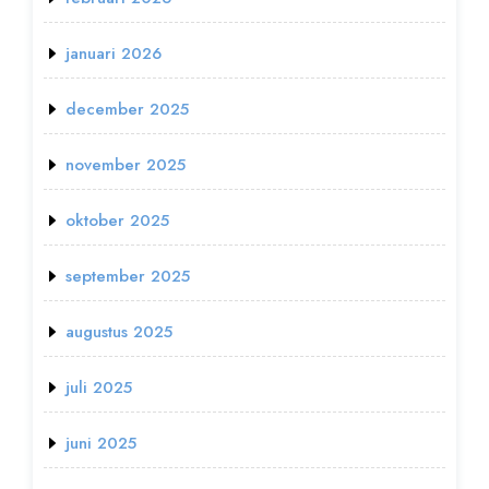
januari 2026
december 2025
november 2025
oktober 2025
september 2025
augustus 2025
juli 2025
juni 2025