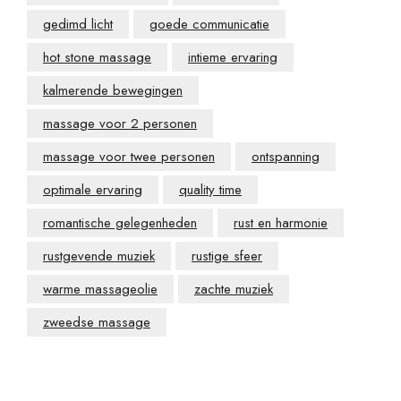
gedimd licht
goede communicatie
hot stone massage
intieme ervaring
kalmerende bewegingen
massage voor 2 personen
massage voor twee personen
ontspanning
optimale ervaring
quality time
romantische gelegenheden
rust en harmonie
rustgevende muziek
rustige sfeer
warme massageolie
zachte muziek
zweedse massage