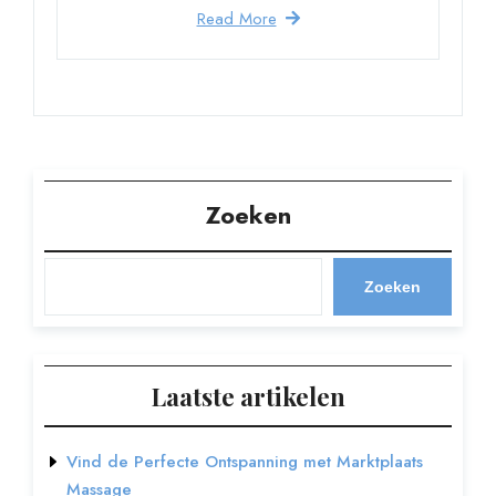
Read More
Zoeken
Zoeken
Laatste artikelen
Vind de Perfecte Ontspanning met Marktplaats
Massage