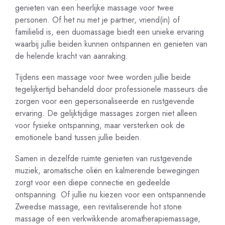
genieten van een heerlijke massage voor twee
personen. Of het nu met je partner, vriend(in) of
familielid is, een duomassage biedt een unieke ervaring
waarbij jullie beiden kunnen ontspannen en genieten van
de helende kracht van aanraking.
Tijdens een massage voor twee worden jullie beide
tegelijkertijd behandeld door professionele masseurs die
zorgen voor een gepersonaliseerde en rustgevende
ervaring. De gelijktijdige massages zorgen niet alleen
voor fysieke ontspanning, maar versterken ook de
emotionele band tussen jullie beiden.
Samen in dezelfde ruimte genieten van rustgevende
muziek, aromatische oliën en kalmerende bewegingen
zorgt voor een diepe connectie en gedeelde
ontspanning. Of jullie nu kiezen voor een ontspannende
Zweedse massage, een revitaliserende hot stone
massage of een verkwikkende aromatherapiemassage,