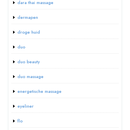
dara thai massage
dermapen
droge huid
duo
duo beauty
duo massage
energetische massage
eyeliner
flo