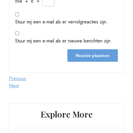
five
+
6
=
Stuur mij een e-mail als er vervolgreacties zijn.
Stuur mij een e-mail als er nieuwe berichten zijn.
Berichtnavigatie
Previous
Previous
Post
Next
Next
Post
Explore More