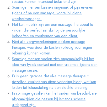
sessies kunnen financieel belastend zijn.
Sommige mensen kunnen ongemak of pijn ervaren
tijdens of na een massage, vooral bij diepe
weefselmassages.
Het kan moeilijk zijn om een massage therapeut te
vinden die perfect aansluit bij de persoonlijke
behoeften en voorkeuren van een cliënt.
Niet alle zorgverzekeringen dekken massage
therapie, waardoor de kosten volledig voor eigen
rekening kunnen komen.
Sommige mensen voelen zich ongemakkelijk bij het
idee van fysiek contact met een vreemde tijdens een
massage sessie.
Er is geen garantie dat elke massage therapeut
dezelfde kwaliteit van dienstverlening biedt, wat kan
leiden tot teleurstelling na een slechte ervaring.
In sommige gevallen kan het vinden van beschikbare
afspraaktijden die passen bij iemands schema
uitdagend zijn.