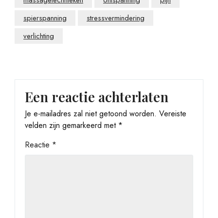
massagetechnieken
ontspanning
pijn
spierspanning
stressvermindering
verlichting
Een reactie achterlaten
Je e-mailadres zal niet getoond worden.
Vereiste
velden zijn gemarkeerd met
*
Reactie
*