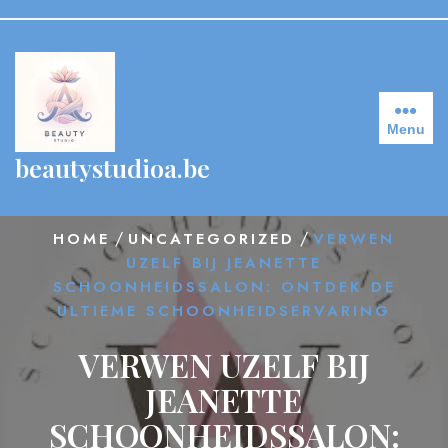
Skip
to
content
Menu
beautystudioa.be
/
/
HOME
UNCATEGORIZED
VERWEN
UZELF BIJ JEANETTE
SCHOONHEIDSSALON: ONTDEK DE
ULTIEME SCHOONHEIDSERVARING
VERWEN UZELF BIJ
JEANETTE
SCHOONHEIDSSALON: