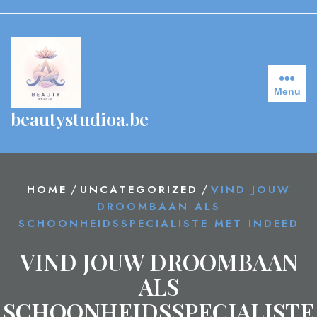
Skip
to
content
Menu
beautystudioa.be
/
/
HOME
UNCATEGORIZED
VIND JOUW
DROOMBAAN ALS
SCHOONHEIDSSPECIALISTE MET INDEED
VIND JOUW DROOMBAAN
ALS
SCHOONHEIDSSPECIALISTE