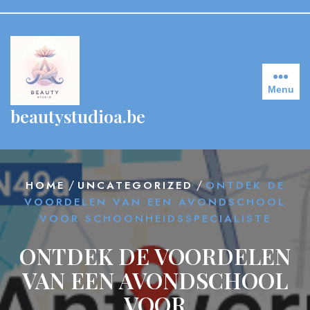
Skip
to
content
Menu
beautystudioa.be
/
/
HOME
UNCATEGORIZED
ONTDEK DE
VOORDELEN VAN EEN AVONDSCHOOL
VOOR SCHOONHEIDSSPECIALISTE
ONTDEK DE VOORDELEN
VAN EEN AVONDSCHOOL
VOOR