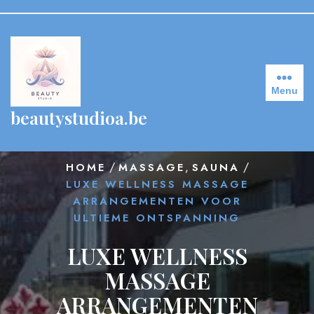
Skip
to
content
Menu
beautystudioa.be
/
,
/
HOME
MASSAGE
SAUNA
LUXE WELLNESS MASSAGE
ARRANGEMENTEN VOOR
ULTIEME ONTSPANNING
LUXE WELLNESS
MASSAGE
ARRANGEMENTEN