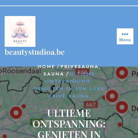
Skip
to
content
Menu
beautystudioa.be
/
,
HOME
PRIVESAUNA
/
SAUNA
ULTIEME
ONTSPANNING:
GENIETEN IN EEN LUXE
PRIVÉ SAUNA
ULTIEME
ONTSPANNING:
GENIETEN IN