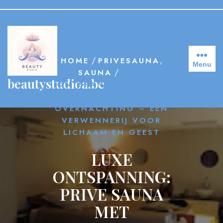
Skip
to
content
/
,
HOME
PRIVESAUNA
Menu
/
SAUNA
LUXE
beautystudioa.be
ONTSPANNING: PRIVE
SAUNA MET
OVERNACHTING – EEN
VERWENNERIJ VOOR
LICHAAM EN GEEST
LUXE
ONTSPANNING:
PRIVE SAUNA
MET