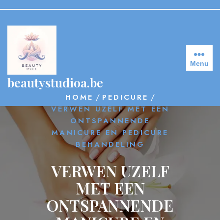
Skip
to
content
Menu
beautystudioa.be
/
/
HOME
PEDICURE
VERWEN UZELF MET EEN
ONTSPANNENDE
MANICURE EN PEDICURE
BEHANDELING
VERWEN UZELF
MET EEN
ONTSPANNENDE