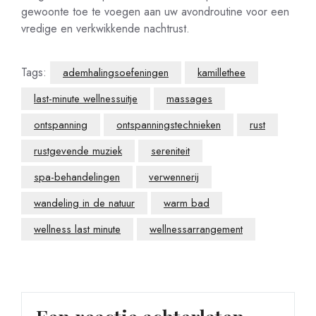
gewoonte toe te voegen aan uw avondroutine voor een
vredige en verkwikkende nachtrust.
Tags:
ademhalingsoefeningen
kamillethee
last-minute wellnessuitje
massages
ontspanning
ontspanningstechnieken
rust
rustgevende muziek
sereniteit
spa-behandelingen
verwennerij
wandeling in de natuur
warm bad
wellness last minute
wellnessarrangement