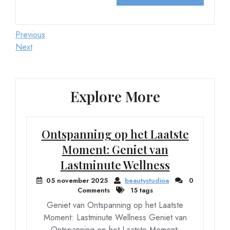
Berichtnavigatie
Previous
Previous
Post
Next
Next
Post
Explore More
Ontspanning op het Laatste
Moment: Geniet van
Lastminute Wellness
05 november 2025
beautystudioa
0
Comments
15 tags
Geniet van Ontspanning op het Laatste
Moment: Lastminute Wellness Geniet van
Ontspanning op het Laatste Moment: