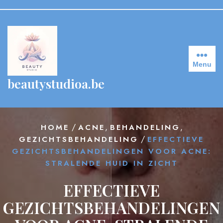
Skip
to
content
Menu
beautystudioa.be
/
,
,
HOME
ACNE
BEHANDELING
/
GEZICHTSBEHANDELING
EFFECTIEVE
GEZICHTSBEHANDELINGEN VOOR ACNE:
STRALENDE HUID IN ZICHT
EFFECTIEVE
GEZICHTSBEHANDELINGEN