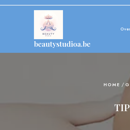
Skip
to
content
Ove
beautystudioa.be
/
HOME
G
TIP