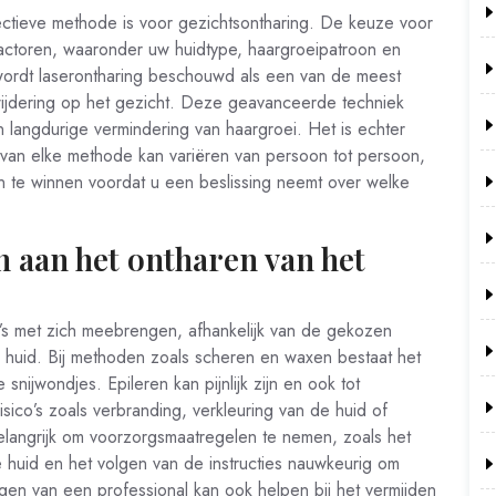
ctieve methode is voor gezichtsontharing. De keuze voor
factoren, waaronder uw huidtype, haargroeipatroon en
wordt laserontharing beschouwd als een van de meest
ijdering op het gezicht. Deze geavanceerde techniek
in langdurige vermindering van haargroei. Het is echter
t van elke methode kan variëren van persoon tot persoon,
n te winnen voordat u een beslissing neemt over welke
en aan het ontharen van het
o’s met zich meebrengen, afhankelijk van de gekozen
huid. Bij methoden zoals scheren en waxen bestaat het
e snijwondjes. Epileren kan pijnlijk zijn en ook tot
 risico’s zoals verbranding, verkleuring van de huid of
 belangrijk om voorzorgsmaatregelen te nemen, zoals het
 huid en het volgen van de instructies nauwkeurig om
legen van een professional kan ook helpen bij het vermijden