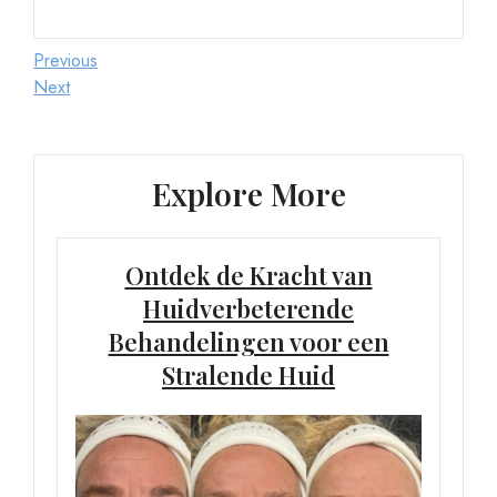
Berichtnavigatie
Previous
Previous
Post
Next
Next
Post
Explore More
Ontdek de Kracht van
Huidverbeterende
Behandelingen voor een
Stralende Huid