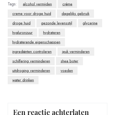
Tags:
alcohol vermijden
crème
creme voor droge huid
dagelijks gebruik
droge huid
gezonde levensstijl
glycerine
hyaluronzuur
hydrateren
hydraterende eigenschappen
ingrediënten controleren
jeuk verminderen
schilfering verminderen
shea boter
uitdroging verminderen
voeden
water drinken
Een reactie achterlaten